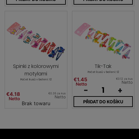
Spinki z kolorowymi
Tik-Tak
motylami
Počet kusů v balení: 12
€1.45
€0.12 za kus
Počet kusů v balení: 12
Netto
Netto
-
+
€4.18
€0.35 za kus
Netto
Netto
PŘIDAT DO KOŠÍKU
Brak towaru