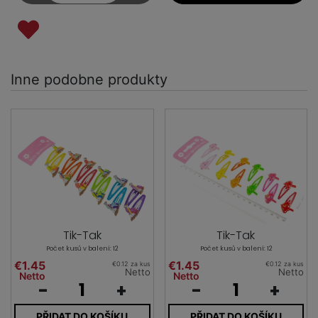
Inne podobne produkty
Tik-Tak
Tik-Tak
Počet kusů v balení: 12
Počet kusů v balení: 12
€1.45
€1.45
€0.12 za kus
€0.12 za kus
Netto
Netto
Netto
Netto
-
+
-
+
PŘIDAT DO KOŠÍKU
PŘIDAT DO KOŠÍKU