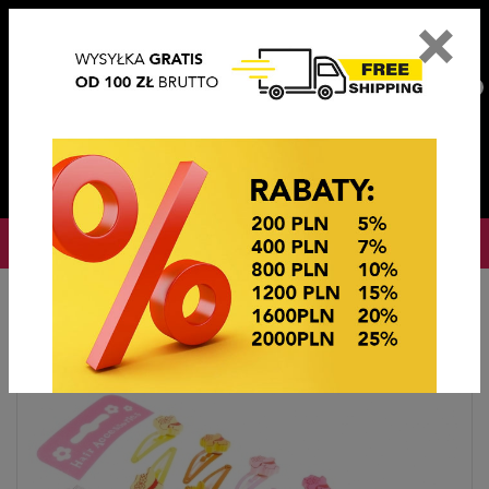
×
PL
EN
DE
CZ
PLN
EUR
USD
0
OKAZJE CENOWE
Hlavní stránka
Vlasové ozdoby
TIK TAKI Z OZDOBĄ