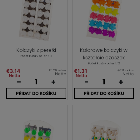
Kolczyki z perełki
Kolorowe kolczyki w
Počet kusů v balení: 12
kształcie czaszek
Počet kusů v balení: 12
€3.14
€1.31
€0.26 za kus
€0.11 za kus
Netto
Netto
Netto
Netto
-
+
-
+
PŘIDAT DO KOŠÍKU
PŘIDAT DO KOŠÍKU