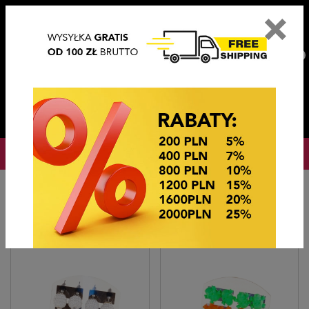
×
PL
EN
DE
CZ
PLN
EUR
USD
0
OKAZJE CENOWE
Hlavní stránka
Bižutérie
Kolczyki paletka