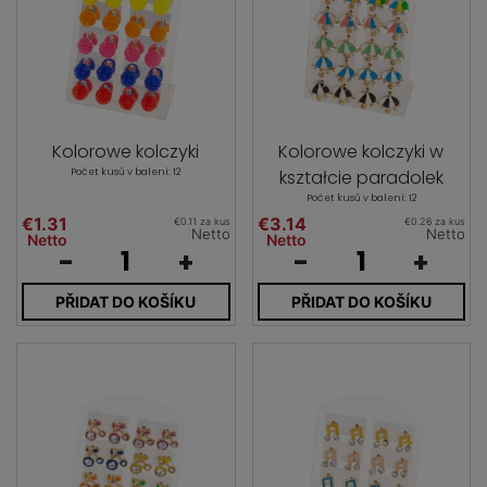
Kolorowe kolczyki
Kolorowe kolczyki w
Počet kusů v balení: 12
kształcie paradolek
Počet kusů v balení: 12
€1.31
€3.14
€0.11 za kus
€0.26 za kus
Netto
Netto
Netto
Netto
-
+
-
+
PŘIDAT DO KOŠÍKU
PŘIDAT DO KOŠÍKU