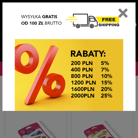
×
PL
EN
DE
CZ
PLN
EUR
USD
0
OKAZJE CENOWE
Hlavní stránka
OKAZJE CENOWE
TIK TAKI