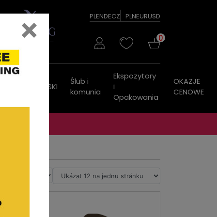
×
PL
EN
DE
CZ
PLN
EUR
USD
0
Ekspozytory
Ślub i
OKAZJE
ZEGARKI
PASKI
i
komunia
CENOWE
Opakowania