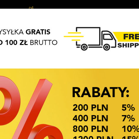
Biżuteria
Vlasové
Vlasové
APASZKI
BRELOKI
dziecięca
ozdoby
Doplňky
OKAZJE CENOWE