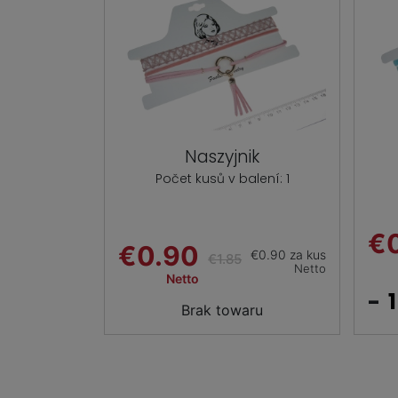
Naszyjnik
Počet kusů v balení: 1
€
€0.90
€0.90 za kus
€1.85
Netto
Netto
-
Brak towaru