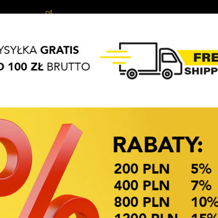
Biżuteria
Vlasové
Vlasové
APASZKI
BRELOKI
dziecięca
ozdoby
Doplňky
OKAZJE CENOWE