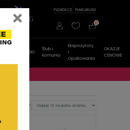
×
PL
EN
DE
CZ
PLN
EUR
USD
0
Ekspozytory
Ślub i
OKAZJE
ZEGARKI
PASKI
i
komunia
CENOWE
Opakowania