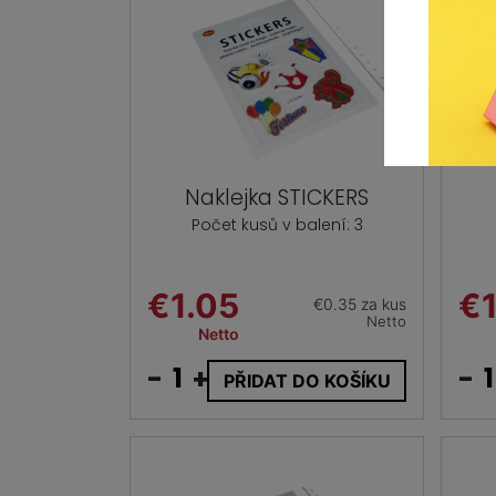
Naklejka STICKERS
Počet kusů v balení: 3
€1.05
€1
€0.35 za kus
Netto
Netto
-
+
-
PŘIDAT DO KOŠÍKU