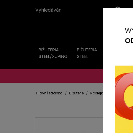
BIŻUTERIA
BIŻUTERIA
Bižutérie
STEEL/XUPING
STEEL
Hlavní stránka
Bižutérie
Naklejka