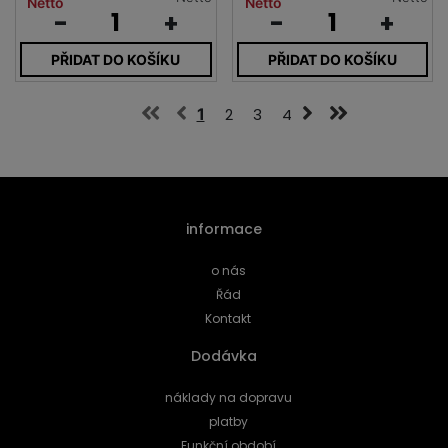
Netto
Netto
-
+
-
+
PŘIDAT DO KOŠÍKU
PŘIDAT DO KOŠÍKU
1
2
3
4
informace
o nás
Řád
Kontakt
Dodávka
náklady na dopravu
platby
Funkční období