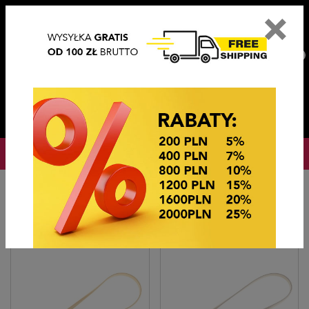
×
PL
EN
DE
CZ
PLN
EUR
USD
0
OKAZJE CENOWE
Hlavní stránka
PASKI