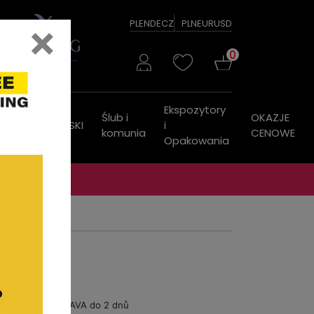
×
PL
EN
DE
CZ
PLN
EUR
USD
0
Ekspozytory
Ślub i
OKAZJE
ZEGARKI
PASKI
i
komunia
CENOWE
Opakowania
DOPRAVA do 2 dnů