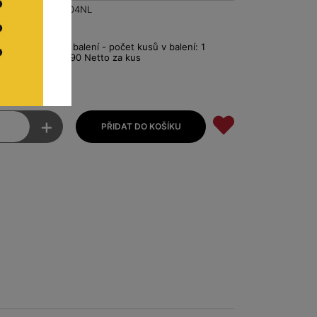
BA3304NL
0
Pro balení - počet kusů v balení: 1
€1.16
€0.90 Netto za kus
to
+