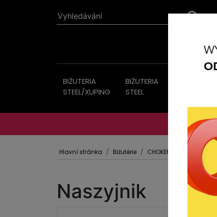
BIŻUTERIA
BIŻUTERIA
Bižutérie
STEEL/XUPING
STEEL
Hlavní stránka
Bižutérie
CHOKERS
Naszyjnik