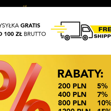
Biżuteria
Vlasové
Vlasové
APASZKI
BRELOKI
dziecięca
ozdoby
Doplňky
OKAZJE CENOWE
Dostupnost: