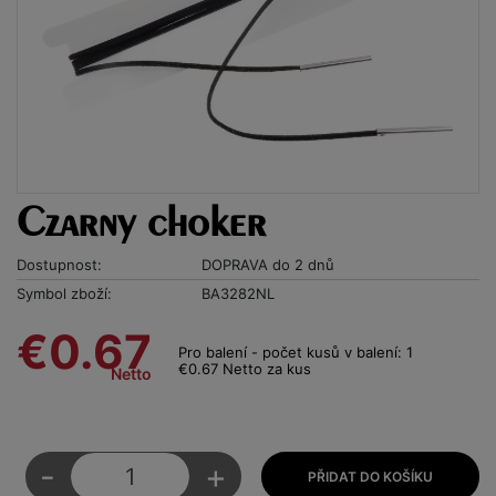
Czarny choker
Dostupnost:
DOPRAVA do 2 dnů
Symbol zboží:
BA3282NL
€0.67
Pro balení - počet kusů v balení: 1
€0.67 Netto za kus
Netto
-
+