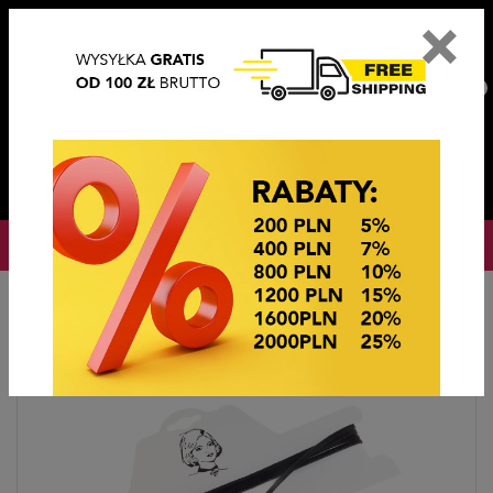
×
PL
EN
DE
CZ
PLN
EUR
USD
0
OKAZJE CENOWE
Hlavní stránka
Bižutérie
CHOKERS