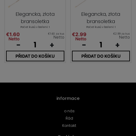
Elegancka, złota
Elegancka, złota
bransoletka
bransoletka
Počet kusů v balení: 1
Počet kusů v balení: 1
€1.60
€2.99
€1.60 za kus
€2.99 za kus
Netto
Netto
Netto
Netto
-
+
-
+
PŘIDAT DO KOŠÍKU
PŘIDAT DO KOŠÍKU
informace
o nás
Řád
Kontakt