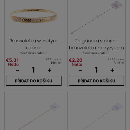
Bransoletka w złotym
Elegancka srebrna
kolorze
branzoletka z krzyżykiem
Počet kusů v balení: 1
Počet kusů v balení: 1
€5.31
€2.20
€5.31 za kus
€2.20 za kus
Netto
Netto
Netto
Netto
-
+
-
+
PŘIDAT DO KOŠÍKU
PŘIDAT DO KOŠÍKU