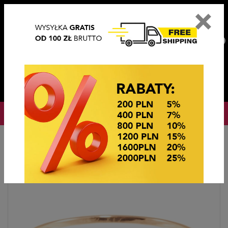
×
PL
EN
DE
CZ
PLN
EUR
USD
0
OKAZJE CENOWE
Hlavní stránka
BIŻUTERIA STEEL/XUPING
BRANSOLETKI