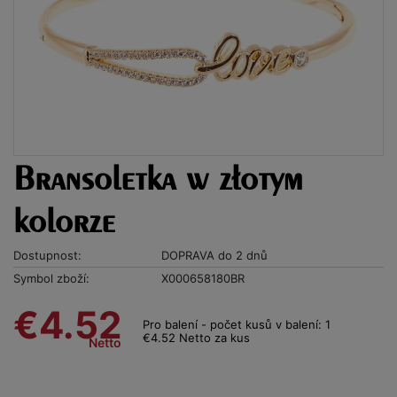
Bransoletka w złotym
kolorze
Dostupnost:
DOPRAVA do 2 dnů
Symbol zboží:
X000658180BR
€4.52
Pro balení - počet kusů v balení: 1
€4.52 Netto za kus
Netto