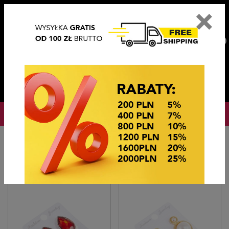
×
PL
EN
DE
CZ
PLN
EUR
USD
0
OKAZJE CENOWE
Hlavní stránka
Bižutérie
Klipsy