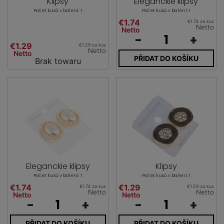
Klipsy
Eleganckie klipsy
Počet kusů v balení: 1
Počet kusů v balení: 1
€1.74
€1.74 za kus
Netto
Netto
-
+
€1.29
€1.29 za kus
Netto
Netto
PŘIDAT DO KOŠÍKU
Brak towaru
Eleganckie klipsy
Klipsy
Počet kusů v balení: 1
Počet kusů v balení: 1
€1.74
€1.29
€1.74 za kus
€1.29 za kus
Netto
Netto
Netto
Netto
-
+
-
+
PŘIDAT DO KOŠÍKU
PŘIDAT DO KOŠÍKU