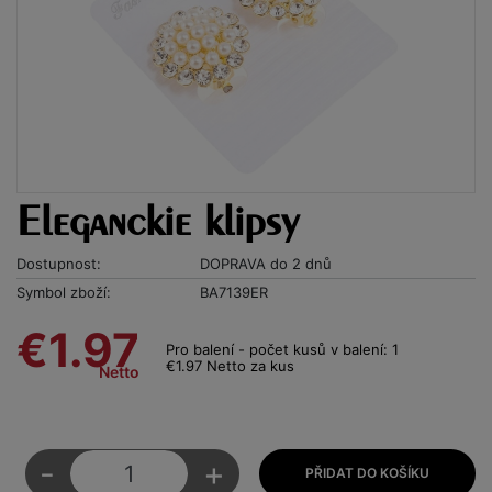
Eleganckie klipsy
Dostupnost:
DOPRAVA do 2 dnů
Symbol zboží:
BA7139ER
€1.97
Pro balení - počet kusů v balení: 1
€1.97 Netto za kus
Netto
-
+