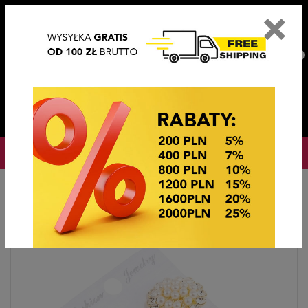
×
PL
EN
DE
CZ
PLN
EUR
USD
0
OKAZJE CENOWE
Hlavní stránka
Bižutérie
Klipsy