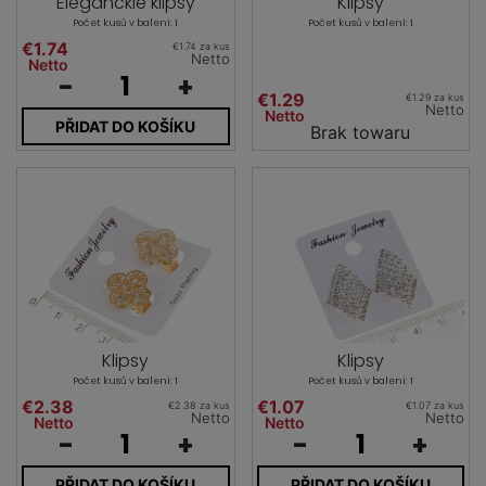
Eleganckie klipsy
Klipsy
Počet kusů v balení: 1
Počet kusů v balení: 1
€1.74
€1.74 za kus
Netto
Netto
-
+
€1.29
€1.29 za kus
Netto
Netto
PŘIDAT DO KOŠÍKU
Brak towaru
Klipsy
Klipsy
Počet kusů v balení: 1
Počet kusů v balení: 1
€2.38
€1.07
€2.38 za kus
€1.07 za kus
Netto
Netto
Netto
Netto
-
+
-
+
PŘIDAT DO KOŠÍKU
PŘIDAT DO KOŠÍKU