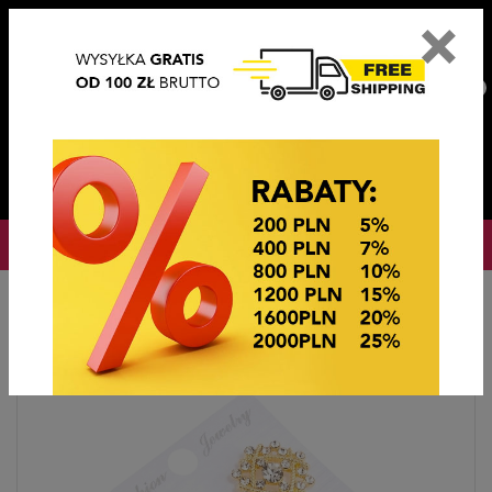
×
PL
EN
DE
CZ
PLN
EUR
USD
0
OKAZJE CENOWE
Hlavní stránka
Bižutérie
Klipsy