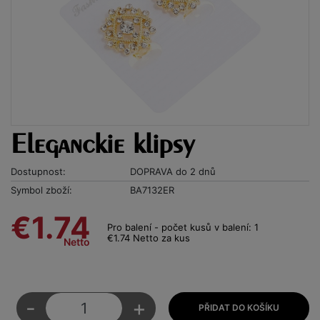
Eleganckie klipsy
Dostupnost:
DOPRAVA do 2 dnů
Symbol zboží:
BA7132ER
€1.74
Pro balení - počet kusů v balení: 1
€1.74 Netto za kus
Netto
-
+