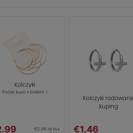
Kolczyki
Počet kusů v balení: 1
Kolczyki rodowan
Xuping
2.99
€1.46
€2.99 za kus