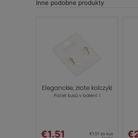
Inne podobne produkty
Eleganckie, złote kolczyki
Počet kusů v balení: 1
€1.51
€
€1.51 za kus