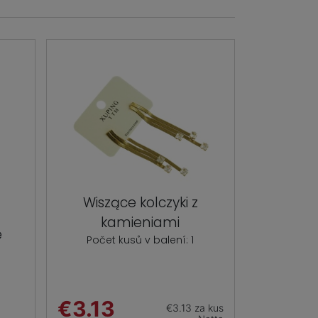
Wiszące kolczyki z
kamieniami
e
Počet kusů v balení: 1
€3.13
€3.13 za kus