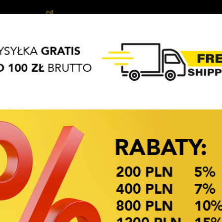
Biżuteria
Vlasové
Vlasové
APASZKI
BRELOKI
dziecięca
ozdoby
Doplňky
OKAZJE CENOWE
I
zczące kolczyki
Dostupnost: