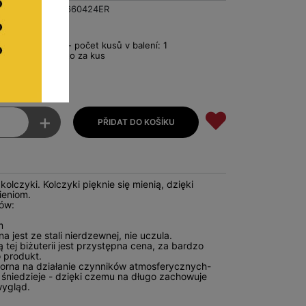
T000660424ER
0
Pro balení - počet kusů v balení: 1
€2.20 Netto za kus
to
+
kolczyki. Kolczyki pięknie się mienią, dzięki
ieniom.
ów:
m
a jest ze stali nierdzewnej, nie uczula.
 tej biżuterii jest przystępna cena, za bardzo
 produkt.
dporna na działanie czynników atmosferycznych-
ie śniedzieje - dzięki czemu na długo zachowuje
wygląd.