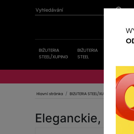
BIŻUTERIA
BIŻUTERIA
Bižutérie
STEEL/XUPING
STEEL
Hlavní stránka
BIŻUTERIA STEEL/XUPING
KOLCZYK
Eleganckie, błys