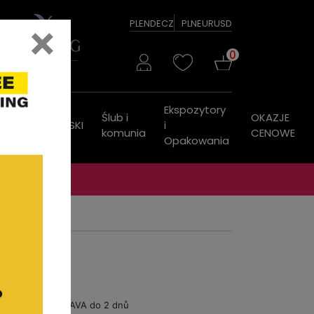
×
PL
EN
DE
CZ
PLN
EUR
USD
0
Ekspozytory
Ślub i
OKAZJE
ZEGARKI
PASKI
i
komunia
CENOWE
Opakowania
DOPRAVA do 2 dnů