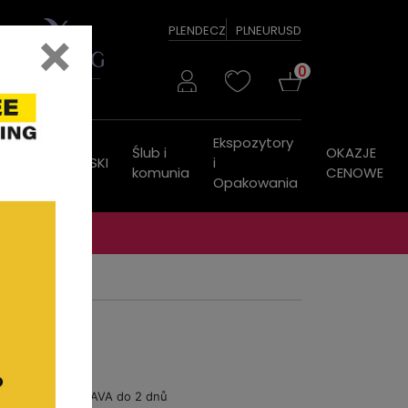
×
PL
EN
DE
CZ
PLN
EUR
USD
0
Ekspozytory
Ślub i
OKAZJE
ZEGARKI
PASKI
i
komunia
CENOWE
Opakowania
DOPRAVA do 2 dnů