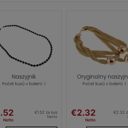
Naszyjnik
Oryginalny naszyjn
Počet kusů v balení: 1
Počet kusů v balení: 1
.52
€2.32
€1.52 za kus
€2.32 z
Netto
Netto
Netto