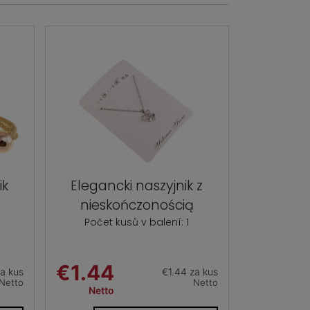
ik
Elegancki naszyjnik z
nieskończonością
Počet kusů v balení: 1
€1.44
a kus
€1.44 za kus
Netto
Netto
Netto