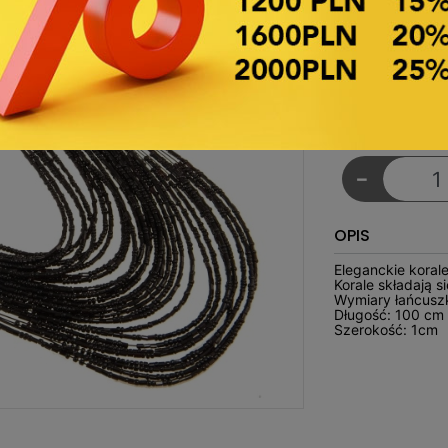
Symbol zboží:
€2.18
Netto
-
OPIS
Eleganckie koral
Korale składają s
Wymiary łańcusz
Długość: 100 cm
Szerokość: 1cm