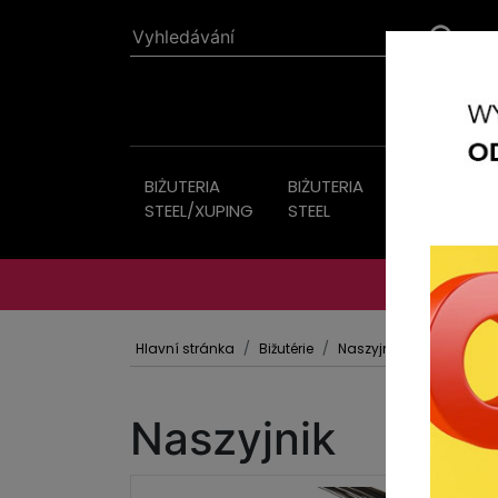
BIŻUTERIA
BIŻUTERIA
Bižutérie
STEEL/XUPING
STEEL
Hlavní stránka
Bižutérie
Naszyjniki
Naszyjnik