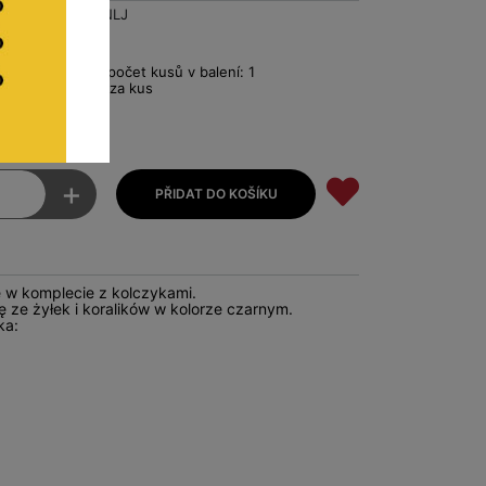
1000NLJ
Pro balení - počet kusů v balení: 1
€2.18 Netto za kus
+
e w komplecie z kolczykami.
ię ze żyłek i koralików w kolorze czarnym.
ka: