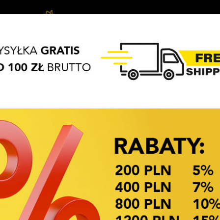
Biżuteria
Vlasové
Vlasové
APASZKI
BRELOKI
dziecięca
ozdoby
Doplňky
OKAZJE CENOWE
Dostupnost: