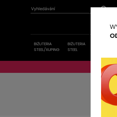
BIŻUTERIA
BIŻUTERIA
Bižutérie
STEEL/XUPING
STEEL