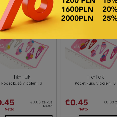
Tik-Tak
Tik-Tak
Počet kusů v balení: 6
Počet kusů v balení: 6
0.45
€0.45
€0.08 za kus
€0.08 z
Netto
Netto
Netto