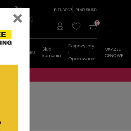
×
PL
EN
DE
CZ
PLN
EUR
USD
0
Ekspozytory
Ślub i
OKAZJE
ZEGARKI
PASKI
i
komunia
CENOWE
Opakowania