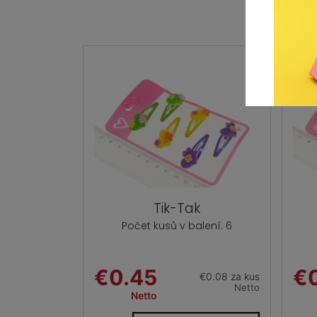
Tik-Tak
Počet kusů v balení: 6
€0.45
€
€0.08 za kus
Netto
Netto