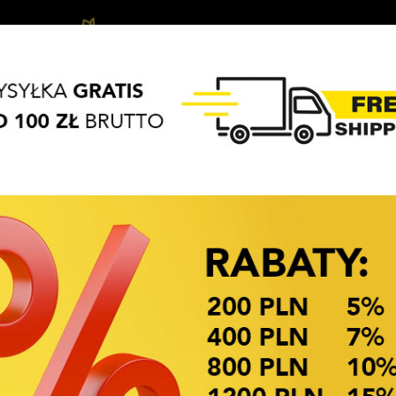
Biżuteria
Vlasové
Vlasové
APASZKI
BRELOKI
dziecięca
ozdoby
Doplňky
OKAZJE CENOWE
Akce